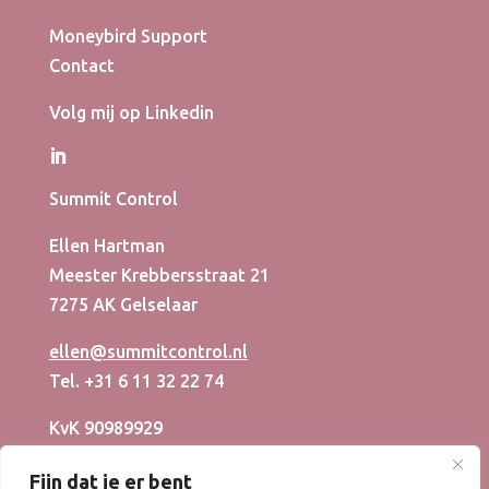
Moneybird Support
Contact
Volg mij op Linkedin
Summit Control
Ellen Hartman
Meester Krebbersstraat 21
7275 AK Gelselaar
ellen@summitcontrol.nl
Tel. +31 6 11 32 22 74
KvK 90989929
BTW NL004857623B45
Fijn dat je er bent
AlGEMENE VOORWAARDEN